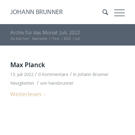
Archiv für das Monat: Juli, 2022
Du bist hier:
Startseite
/
!Test
/
2022
/
Juli
Max Planck
/
/
13. Juli 2022
0 Kommentare
in
Johann Brunner
/
Neuigkeiten
von
hansbrunner
Weiterlesen